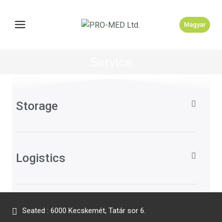
Magyar
Service
Storage
Logistics
Seated : 6000 Kecskemét, Tatár sor 6.